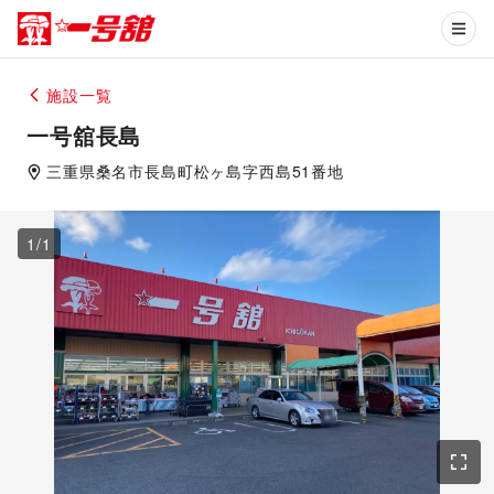
施設一覧
一号舘長島
三重県
桑名市
長島町松ヶ島字西島51番地
1
/
1