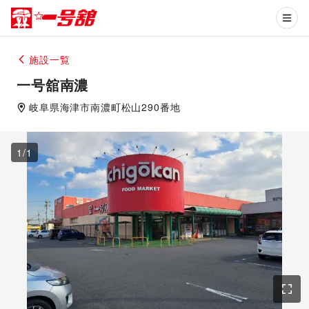
施設一覧
一号舘南濃
岐阜県
海津市
南濃町松山290番地
1
/
1